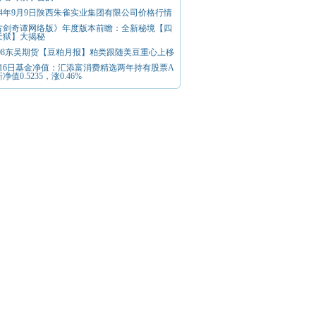
024年9月9日陕西朱雀实业集团有限公司价格行情
古剑奇谭网络版》年度版本前瞻：全新秘境【四
天狱】大揭秘
1.08东吴期货【豆粕月报】粕类跟随美豆重心上移
月16日基金净值：汇添富消费精选两年持有股票A
净值0.5235，涨0.46%