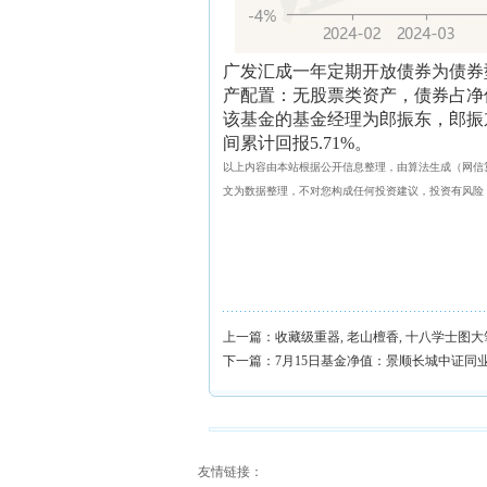
广发汇成一年定期开放债券为债券
产配置：无股票类资产，债券占净值比
该基金的基金经理为郎振东，郎振东
间累计回报5.71%。
以上内容由本站根据公开信息整理，由算法生成（网信算备31
文为数据整理，不对您构成任何投资建议，投资有风险
上一篇：
收藏级重器, 老山檀香, 十八学士图
下一篇：
7月15日基金净值：景顺长城中证同业存
友情链接：