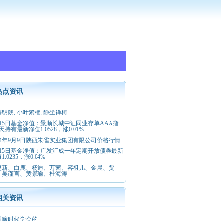
热点资讯
明朗, 小叶紫檀, 静坐禅椅
月15日基金净值：景顺长城中证同业存单AAA指
天持有最新净值1.0528，涨0.01%
024年9月9日陕西朱雀实业集团有限公司价格行情
月15日基金净值：广发汇成一年定期开放债券最新
1.0235，涨0.04%
更新、白鹿、杨迪、万茜、容祖儿、金晨、贾
、吴谨言、黄景瑜、杜海涛
相关资讯
哥啥时候学会的