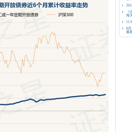
2
《
海
1
8
最新